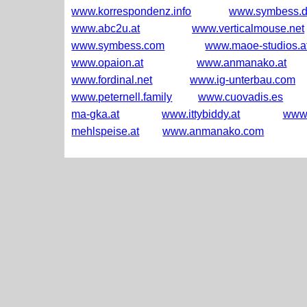
www.korrespondenz.info
www.symbess.
www.abc2u.at
www.verticalmouse.net
www.symbess.com
www.maoe-studios.a
www.opaion.at
www.anmanako.at
www.fordinal.net
www.ig-unterbau.com
www.peternell.family
www.cuovadis.es
ma-gka.at
www.ittybiddy.at
www.
mehlspeise.at
www.anmanako.com