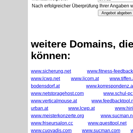
Nach erfolgreicher Überprüfung Ihrer Angaben w
weitere Domains, di
können:
www.sicherung.net
www.fitness-feedbac
www.lcwp.net
www.licom.at
www.tiffen.
bodensdorf.at
www.korrespondenz.a
www.netstoragehost.com
www.schul-pc
www.verticalmouse.at
www.feedbacktool.
urban.at
www.lcwp.at
www.hiri
www.meisterkonzerte.org
www.sucman.n
www.friseursalon.cc
www.questtool.net
www.cuovadis.com
www.sucman.com
w