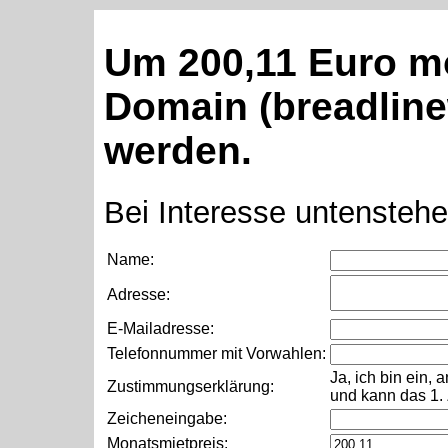
U
m
2
0
0
,
1
1
E
u
r
o
m
D
o
m
a
i
n
(
b
r
e
a
d
l
i
n
e
w
e
r
d
e
n
.
Bei Interesse untenstehe
Name:
Adresse:
E-Mailadresse:
Telefonnummer mit Vorwahlen:
Ja, ich bin ein,
Zustimmungserklärung:
und kann das 1. 
Zeicheneingabe:
Monatsmietpreis: